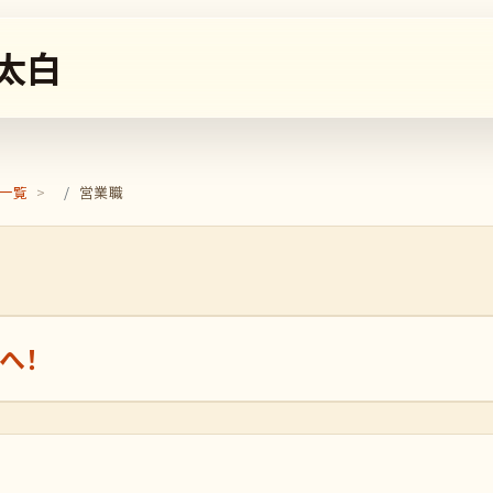
太白
一覧
営業職
へ！