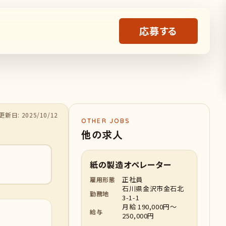
応募する
新日: 2025/10/12
OTHER JOBS
他の求人
紙の製造オペレーター
正社員
雇用形態
石川県金沢市金石北
勤務地
3-1-1
月給 190,000円～
給与
250,000円