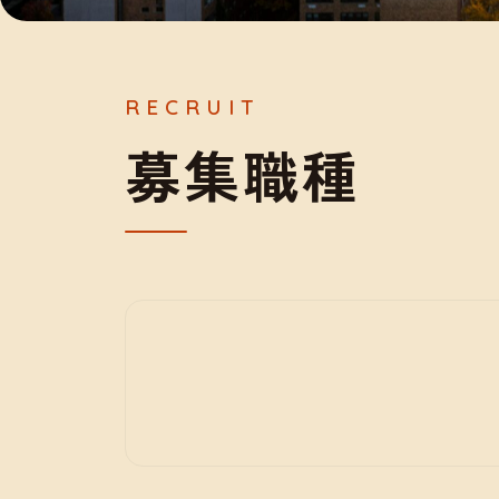
募
集
職
種