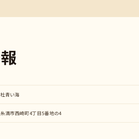
情
報
会社青い海
糸満市西崎町4丁目5番地の4
業