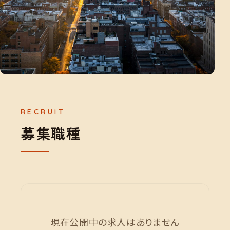
募
集
職
種
現在公開中の求人はありません