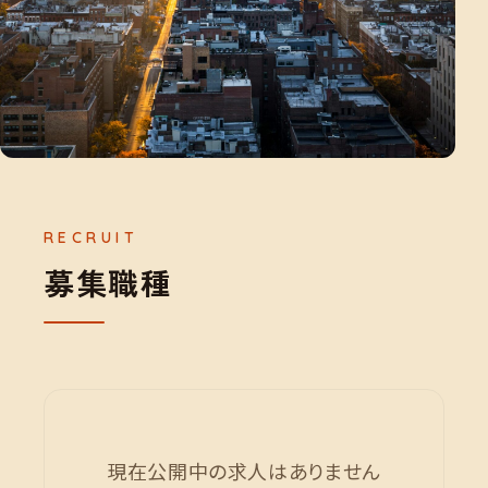
募
集
職
種
現在公開中の求人はありません