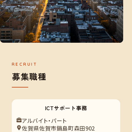
募
集
職
種
ICTサポート事務
アルバイト・パート
佐賀県佐賀市鍋島町森田902