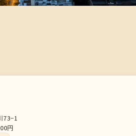
73−1
000円