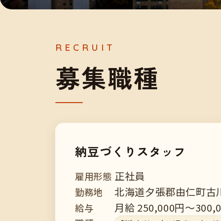
募
集
職
種
納豆づくりスタッフ
正社員
雇用形態
北海道夕張郡由仁町古川
勤務地
月給 250,000円～300,
給与