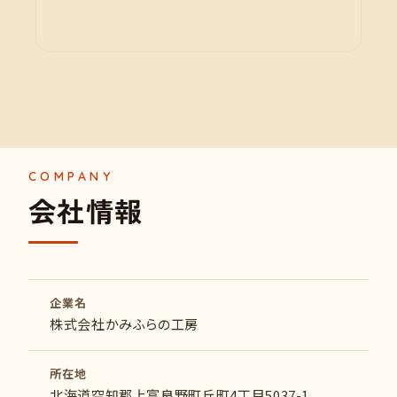
会
社
情
報
企業名
株式会社かみふらの工房
所在地
北海道空知郡上富良野町丘町4丁目5037-1