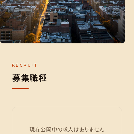
募
集
職
種
現在公開中の求人はありません