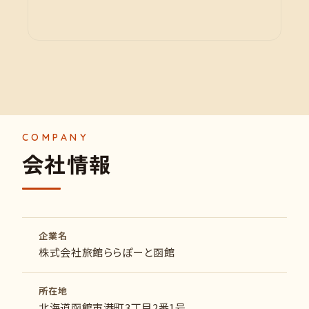
会
社
情
報
企業名
株式会社旅館ららぽーと函館
所在地
北海道函館市港町3丁目2番1号