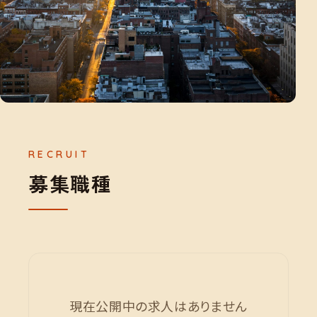
募
集
職
種
現在公開中の求人はありません