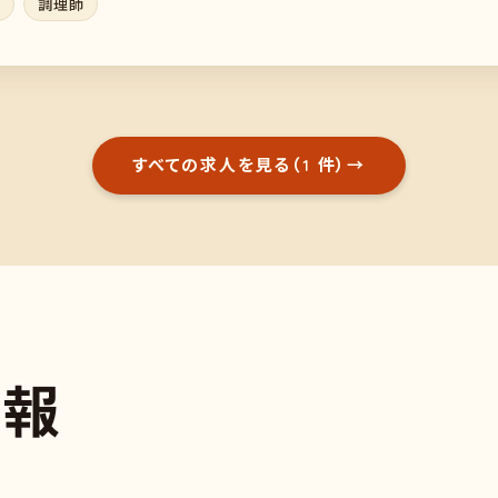
士
調理師
すべての求人を見る（1 件）
→
情
報