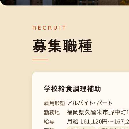
募
集
職
種
学校給食調理補助
アルバイト・パート
雇用形態
福岡県久留米市野中町13
勤務地
月給 161,120円～167,
給与