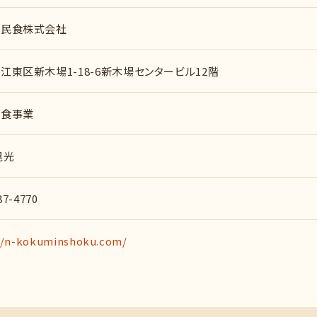
国民食株式会社
江東区新木場1-18-6新木場センタービル12階
給食事業
晃光
87-4770
//n-kokuminshoku.com/