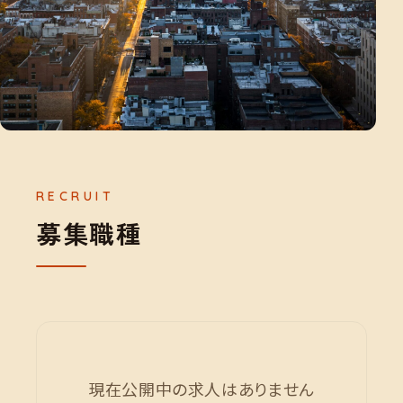
募
集
職
種
現在公開中の求人はありません