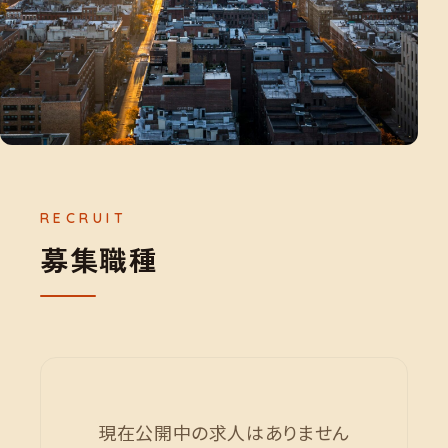
募
集
職
種
現在公開中の求人はありません