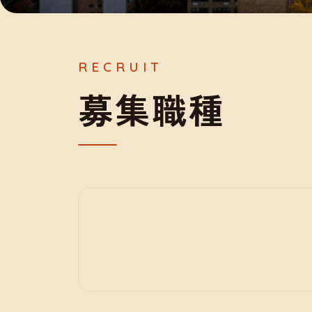
募
集
職
種