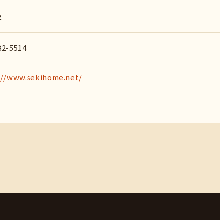
学
82-5514
://www.sekihome.net/