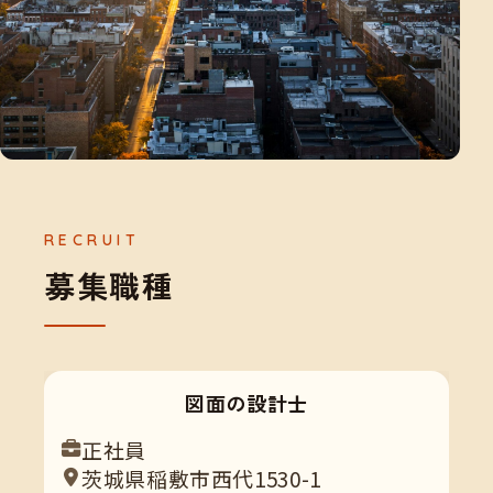
募
集
職
種
図面の設計士
正社員
茨城県稲敷市西代1530-1