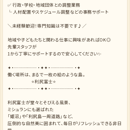
✅ 行政・学校・地域団体との調整業務
└ 人材配置やスケジュール調整などの事務サポート
＼未経験歓迎！専門知識は不要です♪／
地域や子どもたちと関わる仕事に興味があればOK◎
先輩スタッフが
1から丁寧にサポートするので安心してください✨
✦・┈┈┈┈┈ ・✦✦・┈┈┈┈┈ ・✦
働く場所は、まるで一枚の絵のような島。
⭐利尻富士⭐
✦・┈┈┈┈┈ ・✦✦・┈┈┈┈┈ ・✦
利尻富士が堂々とそびえる風景、
ミシュランにも選ばれた
「姫沼」や「利尻島一周道路」など、
圧倒的な自然美に囲まれて、毎日がリフレッシュできる非日