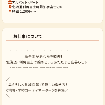
アルバイト・パート
北海道利尻富士町鴛泊字富士野6
時給 1,200円～
お仕事について
・━・━・━・━・━・━・━・━・━・━・
島全体があなたを歓迎！
北海道・利尻富士で始める、心あたたまる島暮らし✨
・━・━・━・━・━・━・━・━・━・━・
／
「島ぐらし×地域貢献」で新しい働き方！
《地域・学校コーディネーター》を募集✅
＼