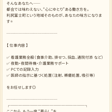
そんなあなたへ――
都会では味わえない、“心にゆとり”ある働き方を。
利尻富士町という地域そのものが、あなたの味方になりま
す⭐
┈┈┈┈┈┈┈┈┈┈┈┈┈
【 仕事内容 】
✅ 看護業務全般（食事介助、排せつ、採血、通院付添 など）
✅ 夜勤・夜間待機・介護業務サポート
✅ PCでの記録入力
✅ 医師の指示に基づく処置（注射、褥瘡処置、吸引等）
をお任せします◎
┈┈┈┈┈┈┈┈┈┈┈┈┈
┌───────────────────┐
ここから、もう一度 “暮らし”を