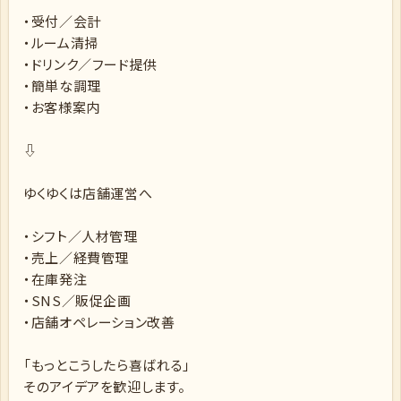
・受付／会計
・ルーム清掃
・ドリンク／フード提供
・簡単な調理
・お客様案内
⇩
ゆくゆくは店舗運営へ
・シフト／人材管理
・売上／経費管理
・在庫発注
・SNS／販促企画
・店舗オペレーション改善
「もっとこうしたら喜ばれる」
そのアイデアを歓迎します。