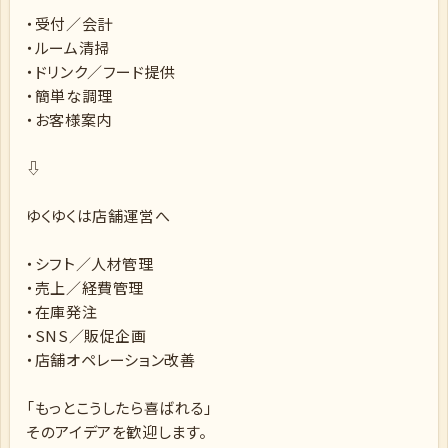
・受付／会計
・ルーム清掃
・ドリンク／フード提供
・簡単な調理
・お客様案内
⇩
ゆくゆくは店舗運営へ
・シフト／人材管理
・売上／経費管理
・在庫発注
・SNS／販促企画
・店舗オペレーション改善
「もっとこうしたら喜ばれる」
そのアイデアを歓迎します。